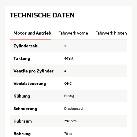
TECHNISCHE DATEN
Motor und Antrieb
Fahrwerk vorne
Fahrwerk hinten
B
Zylinderzahl
1
Taktung
4-Takt
Ventile pro Zylinder
4
Ventilsteuerung
OHC
Kühlung
flüssig
Schmierung
Druckumlauf
Hubraum
292 ccm
Bohrung
70 mm